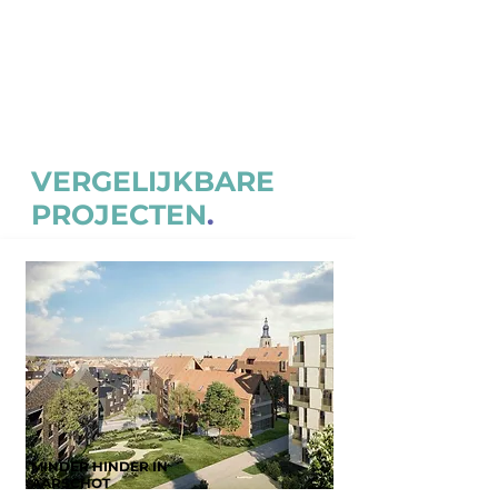
Klant
: Gemeente Kalmthout
Provincie
: Antwerpen
Looptijd
: maart - juli 2021
A-team
: Lotte & Marleen
Status
: afgerond
VERGELIJKBARE
PROJECTEN
.
MINDER HINDER IN
AARSCHOT