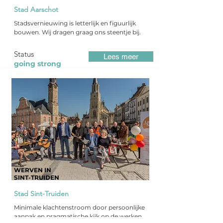
Stad Aarschot
Stadsvernieuwing is letterlijk en figuurlijk
bouwen. Wij dragen graag ons steentje bij.
Status
Lees meer
going strong
WERVEN IN
SINT-TRUIDEN
Stad Sint-Truiden
Minimale klachtenstroom door persoonlijke
aanpak en pragmatische kijk op de werken.