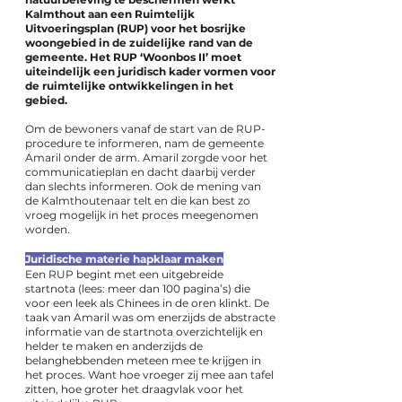
Kalmthout aan een Ruimtelijk
Uitvoeringsplan (RUP) voor het bosrijke
woongebied in de zuidelijke rand van de
gemeente. Het RUP ‘Woonbos II’ moet
uiteindelijk een juridisch kader vormen voor
de ruimtelijke ontwikkelingen in het
gebied.
Om de bewoners vanaf de start van de RUP-
procedure te informeren, nam de gemeente
Amaril onder de arm. Amaril zorgde voor het
communicatieplan en dacht daarbij verder
dan slechts informeren. Ook de mening van
de Kalmthoutenaar telt en die kan best zo
vroeg mogelijk in het proces meegenomen
worden.
Juridische materie hapklaar maken
Een RUP begint met een uitgebreide
startnota (lees: meer dan 100 pagina’s) die
voor een leek als Chinees in de oren klinkt. De
taak van Amaril was om enerzijds de abstracte
informatie van de startnota overzichtelijk en
helder te maken en anderzijds de
belanghebbenden meteen mee te krijgen in
het proces. Want hoe vroeger zij mee aan tafel
zitten, hoe groter het draagvlak voor het