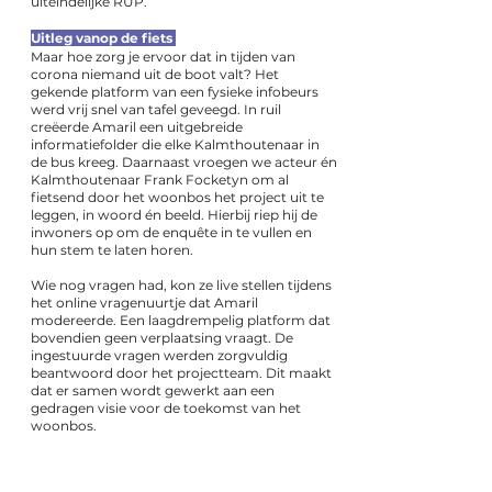
uiteindelijke RUP.
Uitleg vanop de fiets
Maar hoe zorg je ervoor dat in tijden van
corona niemand uit de boot valt? Het
gekende platform van een fysieke infobeurs
werd vrij snel van tafel geveegd. In ruil
creëerde Amaril een uitgebreide
informatiefolder die elke Kalmthoutenaar in
de bus kreeg. Daarnaast vroegen we acteur én
Kalmthoutenaar Frank Focketyn om al
fietsend door het woonbos het project uit te
leggen, in woord én beeld. Hierbij riep hij de
inwoners op om de enquête in te vullen en
hun stem te laten horen.
Wie nog vragen had, kon ze live stellen tijdens
het online vragenuurtje dat Amaril
modereerde. Een laagdrempelig platform dat
bovendien geen verplaatsing vraagt. De
ingestuurde vragen werden zorgvuldig
beantwoord door het projectteam. Dit maakt
dat er samen wordt gewerkt aan een
gedragen visie voor de toekomst van het
woonbos.
PROJECT ID